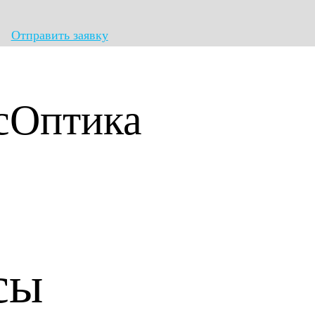
Отправить заявку
сОптика
сы