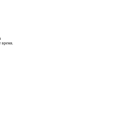
я
 время.