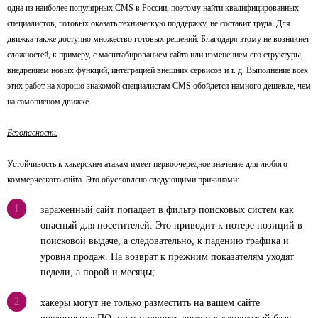
одна из наиболее популярных CMS в России, поэтому найти квалифицированных
специалистов, готовых оказать техническую поддержку, не составит труда. Для
движка также доступно множество готовых решений. Благодаря этому не возникнет
сложностей, к примеру, с масштабированием сайта или изменением его структуры,
внедрением новых функций, интеграцией внешних сервисов и т. д. Выполнение всех
этих работ на хорошо знакомой специалистам CMS обойдется намного дешевле, чем
на самописном движке.
Безопасность
Устойчивость к хакерским атакам имеет первоочередное значение для любого
коммерческого сайта. Это обусловлено следующими причинами:
1
зараженный сайт попадает в фильтр поисковых систем как
опасный для посетителей. Это приводит к потере позиций в
поисковой выдаче, а следовательно, к падению трафика и
уровня продаж. На возврат к прежним показателям уходят
недели, а порой и месяцы;
2
хакеры могут не только разместить на вашем сайте