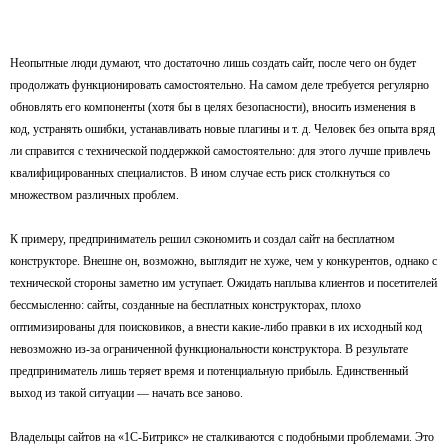
Неопытные люди думают, что достаточно лишь создать сайт, после чего он будет
продолжать функционировать самостоятельно. На самом деле требуется регулярно
обновлять его компоненты (хотя бы в целях безопасности), вносить изменения в
код, устранять ошибки, устанавливать новые плагины и т. д. Человек без опыта вряд
ли справится с технической поддержкой самостоятельно: для этого лучше привлечь
квалифицированных специалистов. В ином случае есть риск столкнуться со
множеством различных проблем.
К примеру, предприниматель решил сэкономить и создал сайт на бесплатном
конструкторе. Внешне он, возможно, выглядит не хуже, чем у конкурентов, однако с
технической стороны заметно им уступает. Ожидать наплыва клиентов и посетителей
бессмысленно: сайты, созданные на бесплатных конструкторах, плохо
оптимизированы для поисковиков, а внести какие-либо правки в их исходный код
невозможно из-за ограниченной функциональности конструктора. В результате
предприниматель лишь теряет время и потенциальную прибыль. Единственный
выход из такой ситуации — начать все заново.
Владельцы сайтов на «1С-Битрикс» не сталкиваются с подобными проблемами. Это