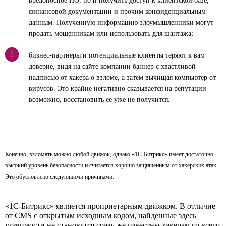
вредоносное ПО, но и получить доступ к клиентской базе,
финансовой документации и прочим конфиденциальным
данным. Полученную информацию злоумышленники могут
продать мошенникам или использовать для шантажа;
3
бизнес-партнеры и потенциальные клиенты теряют к вам
доверие, видя на сайте компании баннер с хвастливой
надписью от хакера о взломе, а затем вычищая компьютер от
вирусов. Это крайне негативно сказывается на репутации —
возможно, восстановить ее уже не получится.
Конечно, взломать можно любой движок, однако «1С-Битрикс» имеет достаточно
высокий уровень безопасности и считается хорошо защищенным от хакерских атак.
Это обусловлено следующими причинами:
«1С-Битрикс» является проприетарным движком. В отличие
от CMS с открытым исходным кодом, найденные здесь
уязвимости не становятся сразу же известны хакерам со всего